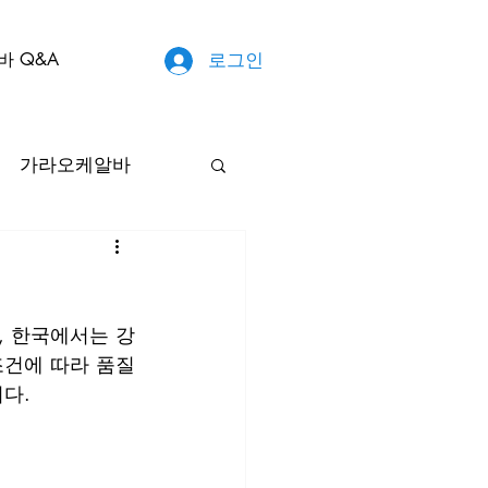
바 Q&A
로그인
가라오케알바
룸알바
수원룸
, 한국에서는 강
구인
태국마사지
조건에 따라 품질
다.
감자재배