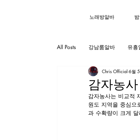
노래방알바
밤
All Posts
강남룸알바
유흥
Chris Official
6월 
유흥업소알바
노래주점
감자농사
감자농사는 비교적 재
수원인계동룸알바
대구
원도 지역을 중심으로
과 수확량이 크게 달
태국마사지알바
태국마