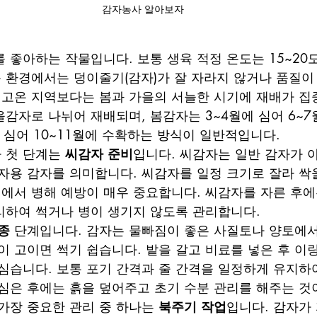
감자농사 알아보자 
 좋아하는 작물입니다. 보통 생육 적정 온도는 15~20
운 환경에서는 덩이줄기(감자)가 잘 자라지 않거나 품질이
 고온 지역보다는 봄과 가을의 서늘한 시기에 재배가 집
감자로 나뉘어 재배되며, 봄감자는 3~4월에 심어 6~7
 심어 10~11월에 수확하는 방식이 일반적입니다.
 첫 단계는 
씨감자 준비
입니다. 씨감자는 일반 감자가 
자용 감자를 의미합니다. 씨감자를 일정 크기로 잘라 싹을
정에서 병해 예방이 매우 중요합니다. 씨감자를 자른 후
리하여 썩거나 병이 생기지 않도록 관리합니다.
종
 단계입니다. 감자는 물빠짐이 좋은 사질토나 양토에서
이 고이면 썩기 쉽습니다. 밭을 갈고 비료를 넣은 후 이
심습니다. 보통 포기 간격과 줄 간격을 일정하게 유지하
심은 후에는 흙을 덮어주고 초기 수분 관리를 해주는 것
가장 중요한 관리 중 하나는 
북주기 작업
입니다. 감자가