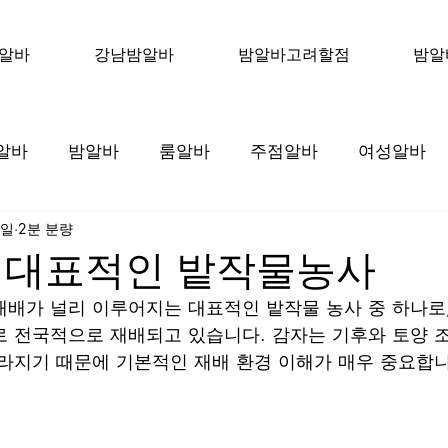
알바
강남밤알바
밤알바고려할점
밤알
알바
밤알바
룸알바
주점알바
여성알바
5일
2분 분량
알바
바알바
텐카페알바
호프집알바
수원
 대표적인 밭작물농사
배가 널리 이루어지는 대표적인 밭작물 농사 중 하나로
유흥알바
강서구마사지알바
마사지알바
마사지
 전국적으로 재배되고 있습니다. 감자는 기후와 토양 
라지기 때문에 기본적인 재배 환경 이해가 매우 중요합니
사지구인
스웨디시알바
스웨디시구인
감자농사