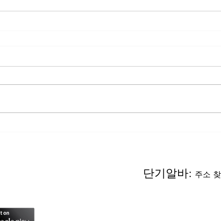
단기알바:
주소 찾