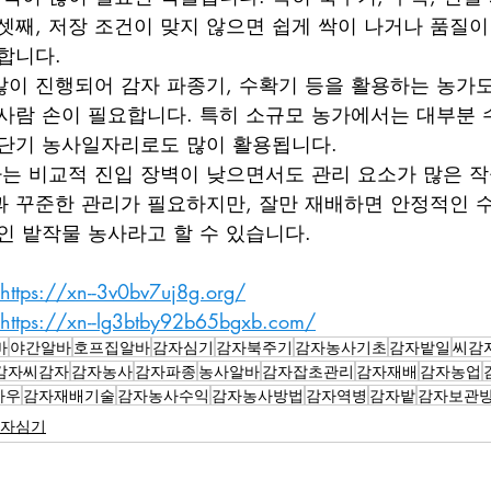
셋째, 저장 조건이 맞지 않으면 쉽게 싹이 나거나 품질이
합니다.
이 진행되어 감자 파종기, 수확기 등을 활용하는 농가도
사람 손이 필요합니다. 특히 소규모 농가에서는 대부분
 단기 농사일자리로도 많이 활용됩니다.
 비교적 진입 장벽이 낮으면서도 관리 요소가 많은 작
 꾸준한 관리가 필요하지만, 잘만 재배하면 안정적인 
인 밭작물 농사라고 할 수 있습니다.
https://xn--3v0bv7uj8g.org/
https://xn--lg3btby92b65bgxb.com/
바
야간알바
호프집알바
감자심기
감자북주기
감자농사기초
감자밭일
씨감
감자씨감자
감자농사
감자파종
농사알바
감자잡초관리
감자재배
감자농업
하우
감자재배기술
감자농사수익
감자농사방법
감자역병
감자밭
감자보관
자심기