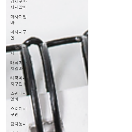
강서구마
사지알바
마사지알
바
마사지구
인
태국마사
지
태국마사
지알바
태국마사
지구인
스웨디시
알바
스웨디시
구인
감자농사