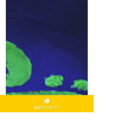
고객층이 뚜렷하게 나뉘는 것이 특징입
니다. 대구유흥알바 수도권 대비 물가
와 임대료가 낮아 업소 운영 비용이 비
교적 안정적이며, 마사지알바 그만큼
고정 단골 중심의 영업 구조 가 강합니
다. 경기 변동에 크게 흔들리기보다는
평일·주말 패턴이 일정해, 꾸준한 근무
를 원하는 분들에게 적합한 환경입니
다. 2. 대구유흥알바 지역별 특징 동성
로 : 젊은 층과 직장인 혼합 상권, 회전
율 빠름 수성구·범어동 : 고급 상권, 단
가 높고 응대 매너 중요 상인동·달서구 :
지역 단골 중심,
꿀알바 바로가기