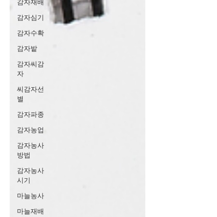
감자재배
감자심기
감자수확
감자밭
감자씨감
자
씨감자선
별
감자파종
감자농업
감자농사
방법
감자농사
시기
마늘농사
마늘재배