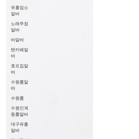
유흥업소
알바
노래주점
알바
바알바
텐카페알
바
호프집알
바
수원룸알
바
수원룸
수원인계
동룸알바
대구유흥
알바