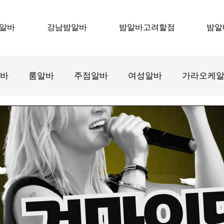
알바
강남밤알바
밤알바고려할점
밤알
바
룸알바
주점알바
여성알바
가라오케
바
텐카페알바
호프집알바
수원룸알바
수
강서구마사지알바
마사지알바
마사지구인
태
스웨디시알바
스웨디시구인
감자농사
감자재