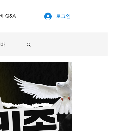
바 Q&A
로그인
알바
원룸
국마사지
배