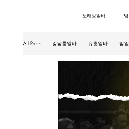
노래방알바
밤
All Posts
강남룸알바
유흥알바
밤알
유흥업소알바
노래주점알바
바알
수원인계동룸알바
대구유흥알바
태국마사지알바
태국마사지구인