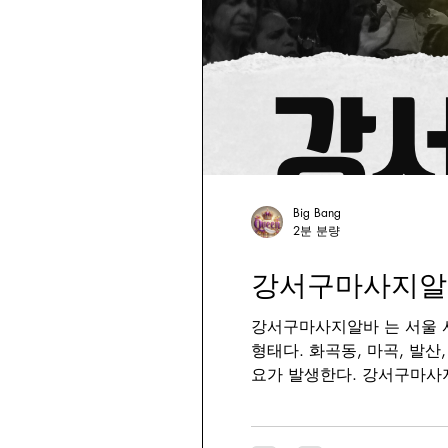
감자심기
감자수확
감자밭
감
Big Bang
2분 분량
강서구마사지알바
강서구마사지알바 는 서울 
형태다. 화곡동, 마곡, 발
요가 발생한다. 강서구마사
아보기 강서구 상권의 지역적
영 매장이 많고, 관리 목적의 마사지 수요가 안
된 구조로 오후부터 야간까