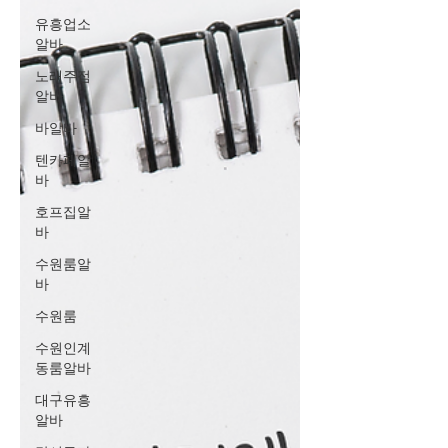
유흥업소
알바
노래주점
알바
바알바
텐카페알
바
호프집알
바
수원룸알
바
수원룸
수원인계
동룸알바
대구유흥
알바