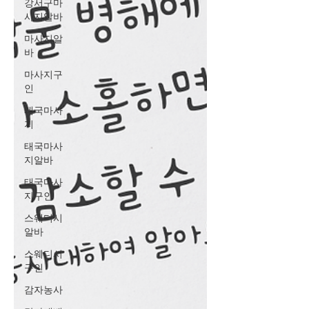
강서구마
사지알바
마사지알
바
마사지구
인
태국마사
지
태국마사
지알바
태국마사
지구인
스웨디시
알바
스웨디시
구인
감자농사