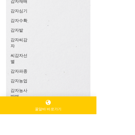
감자재배
감자심기
감자수확
감자밭
감자씨감
자
씨감자선
별
감자파종
감자농업
감자농사
방법
감자농사
꿀알바 바로가기
시기
마늘농사
마늘재배