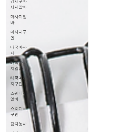
강서구마
사지알바
마사지알
바
마사지구
인
태국마사
지
태국마사
지알바
태국마사
지구인
스웨디시
알바
스웨디시
구인
감자농사