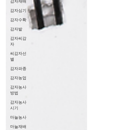
감자재배
감자심기
감자수확
감자밭
감자씨감
자
씨감자선
별
감자파종
감자농업
감자농사
방법
감자농사
시기
마늘농사
마늘재배