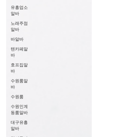
유흥업소
알바
노래주점
알바
바알바
텐카페알
바
호프집알
바
수원룸알
바
수원룸
수원인계
동룸알바
대구유흥
알바