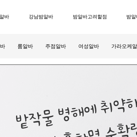
알바
강남밤알바
밤알바고려할점
밤알
바
룸알바
주점알바
여성알바
가라오케
바
텐카페알바
호프집알바
수원룸알바
수
강서구마사지알바
마사지알바
마사지구인
태
스웨디시알바
스웨디시구인
감자농사
감자재