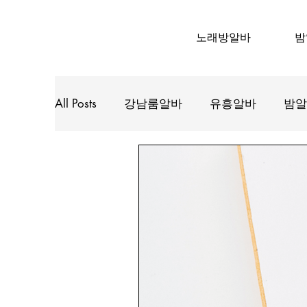
노래방알바
밤
All Posts
강남룸알바
유흥알바
밤알
유흥업소알바
노래주점알바
바알
수원인계동룸알바
대구유흥알바
태국마사지알바
태국마사지구인