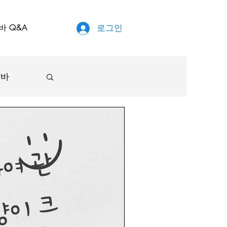
바 Q&A
로그인
알바
원룸
국마사지
배