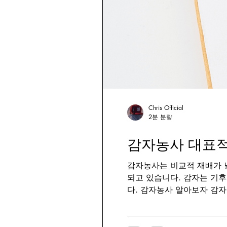
감자심기
감자수확
감자밭
감
Chris Official
2분 분량
감자농사 대표
감자농사는 비교적 재배가 
되고 있습니다. 감자는 기
다. 감자농사 알아보자 감자
운 환경에서는 덩이줄기(감자
시기에 재배가 집중됩니다. 
자는 8~9월에 심어 10~