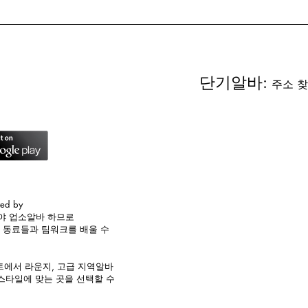
발아력이 좋은 종자용 감자를 의미합니다. 씨감자를 일정 크기로
단기알바:
주소 찾
red by
해야
업소알바
하므로
께 동료들과 팀워크를
배울 수
에서 라운지, 고급 지역알바
 스타일에 맞는
곳을 선택할 수